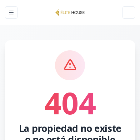
Toggle navigation menu
Toggl
404
La propiedad no existe
o no está disponible