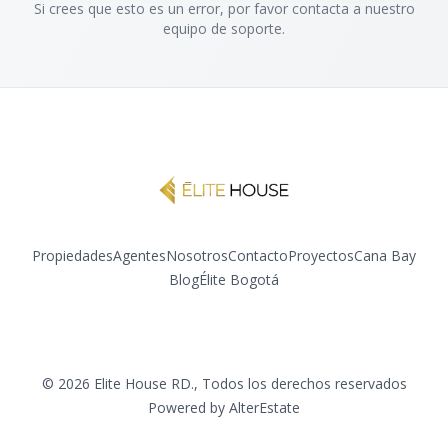
Si crees que esto es un error, por favor contacta a nuestro
equipo de soporte.
Propiedades
Agentes
Nosotros
Contacto
Proyectos
Cana Bay
Blog
Élite Bogotá
Instagram
YouTube
©
2026
Elite House RD.
,
Todos los derechos reservados
Powered by
AlterEstate