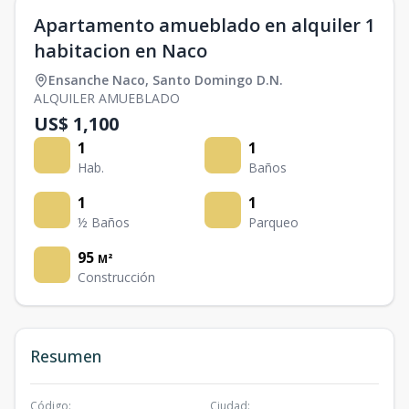
Apartamento amueblado en alquiler 1
habitacion en Naco
Ensanche Naco
,
Santo Domingo D.N.
ALQUILER AMUEBLADO
US$ 1,100
1
1
Hab.
Baños
1
1
½ Baños
Parqueo
95
M²
Construcción
Resumen
Código
:
Ciudad
: