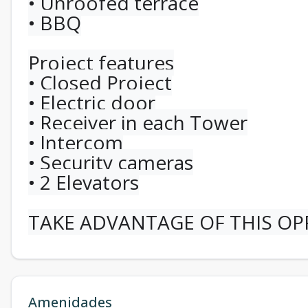
• Unroofed terrace
• BBQ
Project features
• Closed Project
• Electric door
• Receiver in each Tower
• Intercom
• Security cameras
• 2 Elevators
TAKE ADVANTAGE OF THIS OP
Amenidades