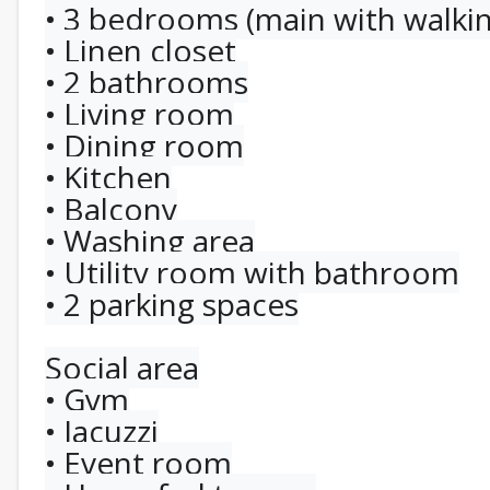
• 3 bedrooms (main with walkin
• Linen closet
• ⁠2 bathrooms
• ⁠Living room
• ⁠Dining room
• ⁠Kitchen
• ⁠Balcony
• ⁠Washing area
• Utility room with bathroom
• ⁠2 parking spaces
Social area
• Gym
• ⁠Jacuzzi
• ⁠Event room