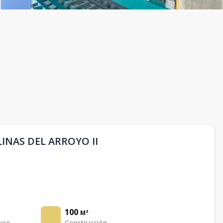
NAS DEL ARROYO II
100
M²
ueo
Construcción