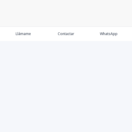
Llámame
Contactar
WhatsApp
Propiedades
Agentes
Nosotros
Contacto
Proyectos
Cana Bay
Blog
Élite Bogotá