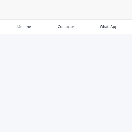
Llámame
Contactar
WhatsApp
Propiedades
Agentes
Nosotros
Contacto
Proyectos
Cana Bay
Blog
Élite Bogotá