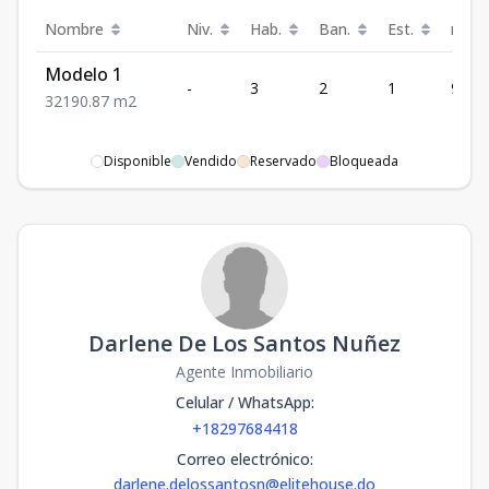
Nombre
Niv.
Hab.
Ban.
Est.
m²
Modelo 1
-
3
2
1
90.87
3
2
1
90.87
m2
Disponible
Vendido
Reservado
Bloqueada
Darlene De Los Santos Nuñez
Agente Inmobiliario
Celular / WhatsApp
:
+18297684418
Correo electrónico
:
darlene.delossantosn@elitehouse.do