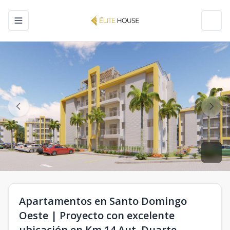
Toggle navigation menu
Toggl
Apartamentos en Santo Domingo
Oeste | Proyecto con excelente
ubicación en Km 14 Aut. Duarte