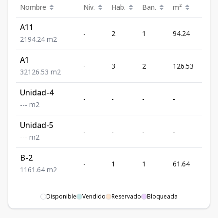
Nombre
Niv.
Hab.
Ban.
m²
Prec
A11
-
2
1
94.24
-
2
1
94.24
m2
A1
US$
-
3
2
126.53
479,
3
2
126.53
m2
Unidad-4
-
-
-
-
-
-
-
-
m2
Unidad-5
-
-
-
-
-
-
-
-
m2
B-2
US$
-
1
1
61.64
169,
1
1
61.64
m2
Disponible
Vendido
Reservado
Bloqueada