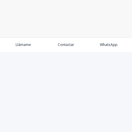
Llámame
Contactar
WhatsApp
Propiedades
Agentes
Nosotros
Contacto
Proyectos
Cana Bay