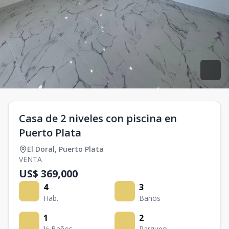
Casa de 2 niveles con piscina en
Puerto Plata
El Doral
,
Puerto Plata
VENTA
US$ 369,000
4
3
Hab.
Baños
1
2
½ Baños
Parqueo