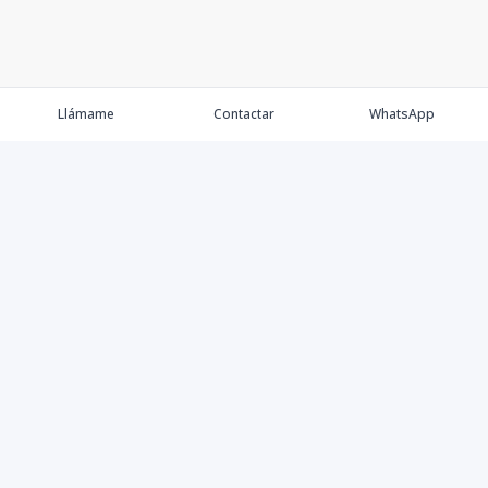
Llámame
Contactar
WhatsApp
Propiedades
Agentes
Nosotros
Contacto
Proyectos
Cana Bay
Blog
Élite Bogotá