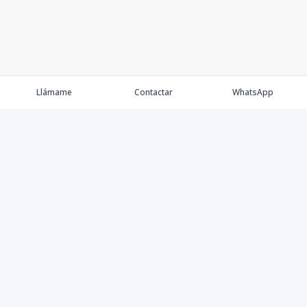
Llámame
Contactar
WhatsApp
Propiedades
Agentes
Nosotros
Contacto
Proyectos
Cana Bay
Blog
Élite Bogotá