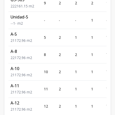
9
2
2
2
161.
2
2
2
161.15
m2
Unidad-5
-
-
-
1
-
-
-
1
-
m2
A-5
5
2
1
1
72.96
2
1
1
72.96
m2
A-8
8
2
2
1
72.96
2
2
1
72.96
m2
A-10
10
2
1
1
72.96
2
1
1
72.96
m2
A-11
11
2
1
1
72.96
2
1
1
72.96
m2
A-12
12
2
1
1
72.96
2
1
1
72.96
m2