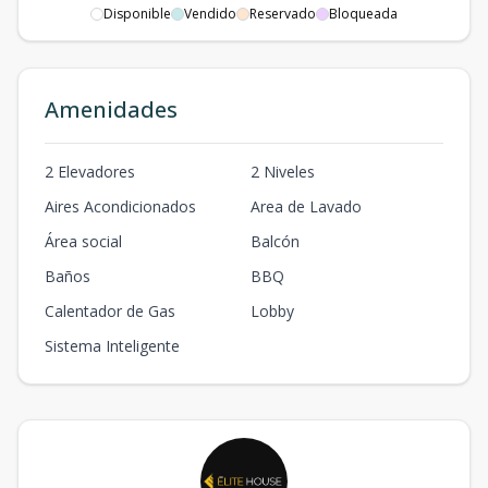
Disponible
Vendido
Reservado
Bloqueada
A-13
13
2
1
1
72.96
2
1
1
72.96
m2
A -14
Amenidades
14
2
1
1
72.96
2
1
1
72.96
m2
F-8
2 Elevadores
2 Niveles
8
1
1
1
23
1
1
1
23
m2
Aires Acondicionados
Area de Lavado
Área social
Balcón
Baños
BBQ
Calentador de Gas
Lobby
Sistema Inteligente