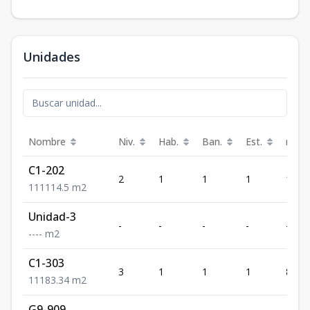
Unidades
Nombre
Niv.
Hab.
Ban.
Est.
m²
C1-202
2
1
1
1
114.5
1
1
1
114.5
m2
Unidad-3
-
-
-
-
-
-
-
-
-
m2
C1-303
3
1
1
1
83.34
1
1
1
83.34
m2
G9-909