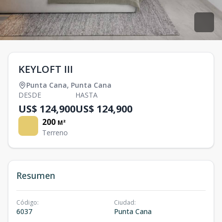
KEYLOFT III
Punta Cana
,
Punta Cana
DESDE
HASTA
US$ 124,900
US$ 124,900
200
M²
Terreno
Resumen
Código
:
Ciudad
:
6037
Punta Cana