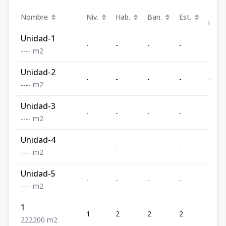
Terr
Nombre
Niv.
Hab.
Ban.
Est.
m²
Unidad-1
-
-
-
-
-
-
-
-
-
m2
Unidad-2
-
-
-
-
-
-
-
-
-
m2
Unidad-3
-
-
-
-
-
-
-
-
-
m2
Unidad-4
-
-
-
-
-
-
-
-
-
m2
Unidad-5
-
-
-
-
-
-
-
-
-
m2
1
1
2
2
2
200
2
2
2
200
m2