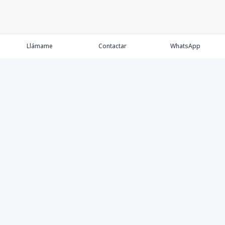
Llámame
Contactar
WhatsApp
Propiedades
Agentes
Nosotros
Contacto
Proyectos
Cana Bay
Blog
Élite Bogotá