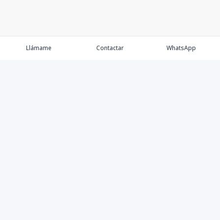
Llámame
Contactar
WhatsApp
Propiedades
Agentes
Nosotros
Contacto
Proyectos
Cana Bay
Blog
Élite Bogotá