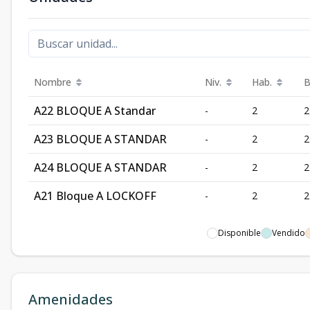
Nombre
Niv.
Hab.
B
A22 BLOQUE A Standar
-
2
2
A23 BLOQUE A STANDAR
-
2
2
A24 BLOQUE A STANDAR
-
2
2
A21 Bloque A LOCKOFF
-
2
2
Disponible
Vendido
Amenidades