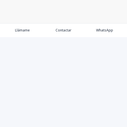
Llámame
Contactar
WhatsApp
Propiedades
Agentes
Nosotros
Contacto
Proyectos
Cana Bay
Blog
Élite Bogotá