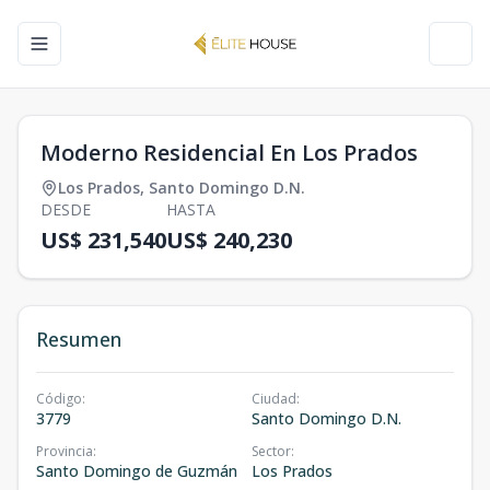
Toggle navigation menu
Toggl
Moderno Residencial En Los Prados
Los Prados
,
Santo Domingo D.N.
DESDE
HASTA
US$ 231,540
US$ 240,230
Resumen
Código
:
Ciudad
:
3779
Santo Domingo D.N.
Provincia
:
Sector
:
Santo Domingo de Guzmán
Los Prados