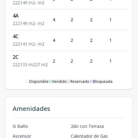
2
2
2
149
m2
-
m2
4A
4
2
2
1
2
2
2
2
149
m2
-
m2
4C
4
2
2
1
2
2
2
2
141
m2
-
m2
2C
2
2
2
1
2
2
2
2
133
m2
27
m2
Disponible
Vendido
Reservado
Bloqueada
Amenidades
½ Baño
2do con Terraza
Ascensor
Calentador de Gas