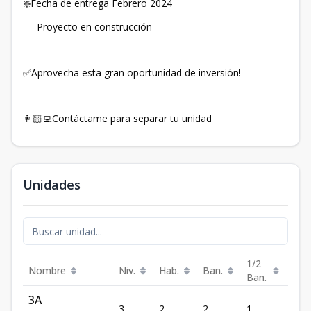
❇️Fecha de entrega Febrero 2024
Proyecto en construcción
✅Aprovecha esta gran oportunidad de inversión!
👩🏻‍💻Contáctame para separar tu unidad
Unidades
1/2
Nombre
Niv.
Hab.
Ban.
Est.
Ban.
3A
3
2
2
1
2