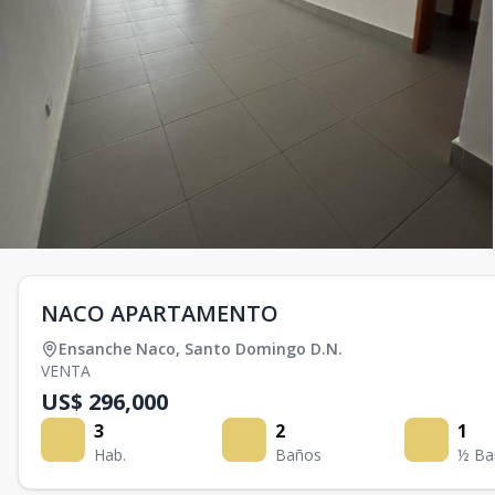
NACO APARTAMENTO
Ensanche Naco
,
Santo Domingo D.N.
VENTA
US$ 296,000
3
2
1
Hab.
Baños
½ Ba