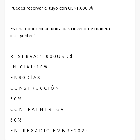
Puedes reservar el tuyo con US$1,000 💰
Es una oportunidad única para invertir de manera
inteligente✅
R E S E R V A : 1 , 0 0 0 U S D $
I N I C I A L : 1 0 %
E N 3 0 D Í A S
C O N S T R U C C I Ó N
3 0 %
C O N T R A E N T R E G A
6 0 %
E N T R E G A D I C I E M B R E 2 0 2 5