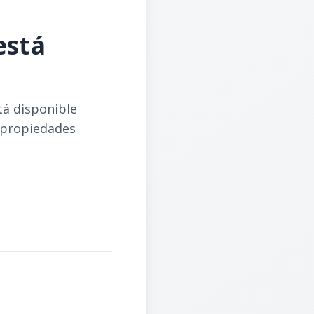
está
tá disponible
 propiedades