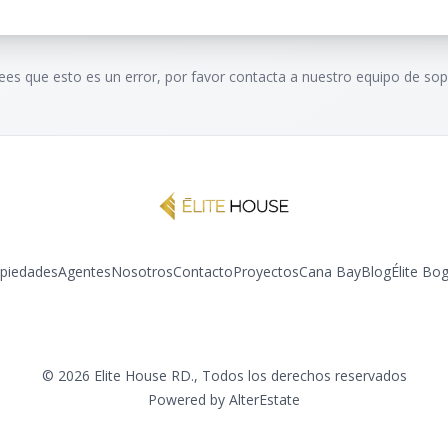
rees que esto es un error, por favor contacta a nuestro equipo de sop
piedades
Agentes
Nosotros
Contacto
Proyectos
Cana Bay
Blog
Élite Bo
Instagram
YouTube
©
2026
Elite House RD.
,
Todos los derechos reservados
Powered by
AlterEstate