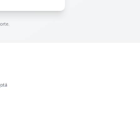
orte.
gotá