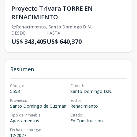
Proyecto Trivara TORRE EN
RENACIMIENTO
Renacimiento
,
Santo Domingo D.N.
DESDE
HASTA
US$ 343,405
US$ 640,370
Resumen
Código
:
Ciudad
:
5553
Santo Domingo D.N.
Provincia
:
Sector
:
Santo Domingo de Guzmán
Renacimiento
Tipo de inmueble
:
Estado
:
Apartamentos
En Construcción
Fecha de entrega
:
12-2027