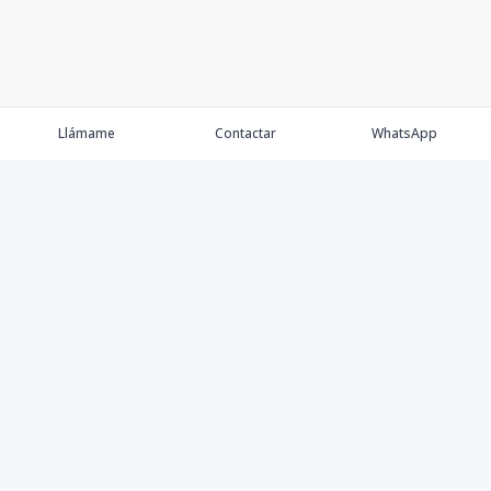
Llámame
Contactar
WhatsApp
Propiedades
Agentes
Nosotros
Contacto
Proyectos
Cana Bay
Blog
Élite Bogotá