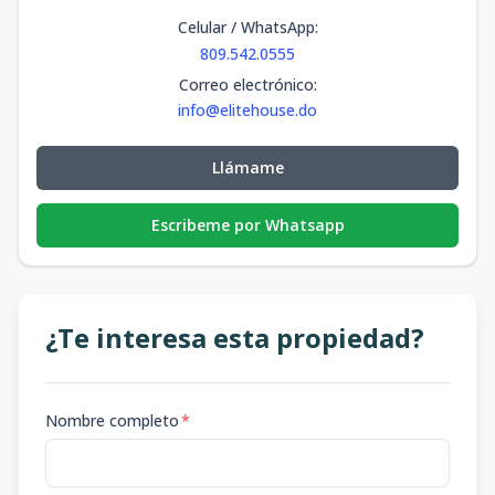
SOLAR 32
US$
Celular / WhatsApp
-
346.5
:
Disponible
48,510
346.5
m2
809.542.0555
Correo electrónico
:
SOLAR
-
-
-
Disponible
info@elitehouse.do
-
m2
SOLAR 9
Llámame
-
357
-
Vendido
357
m2
Escribeme por Whatsapp
¿Te interesa esta propiedad?
Nombre completo
*