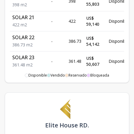
-
398
Disponible
55,803
398
m2
SOLAR 21
US$
-
422
Disponible
59,140
422
m2
SOLAR 22
US$
-
386.73
Disponible
54,142
386.73
m2
SOLAR 23
US$
-
361.48
Disponible
50,607
361.48
m2
Disponible
Vendido
Reservado
Bloqueada
SOLAR 24
US$
-
358.37
Disponible
50,172
358.37
m2
SOLAR 26
US$
-
-
Disponible
50,338
-
m2
SOLAR 30
US$
-
351.29
Disponible
Elite House RD.
49,181
351.29
m2