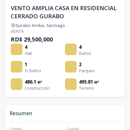
VENTO AMPLIA CASA EN RESIDENCIAL
CERRADO GURABO
Gurabo Arriba
,
Santiago
VENTA
RD$ 29,500,000
4
4
Hab.
Baños
1
2
½ Baños
Parqueo
486.1
495.81
M²
M²
Construcción
Terreno
Resumen
Código
:
Ciudad
: