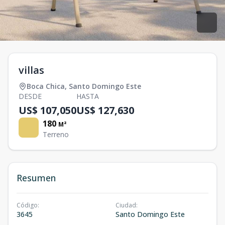
villas
Boca Chica
,
Santo Domingo Este
DESDE
HASTA
US$ 107,050
US$ 127,630
180
M²
Terreno
Resumen
Código
:
Ciudad
:
3645
Santo Domingo Este