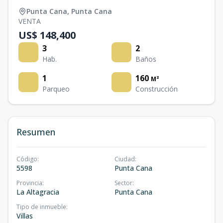
Punta Cana
,
Punta Cana
VENTA
US$ 148,400
3
2
Hab.
Baños
1
160
M²
Parqueo
Construcción
Resumen
Código
:
Ciudad
:
5598
Punta Cana
Provincia
:
Sector
:
La Altagracia
Punta Cana
Tipo de inmueble
:
Villas