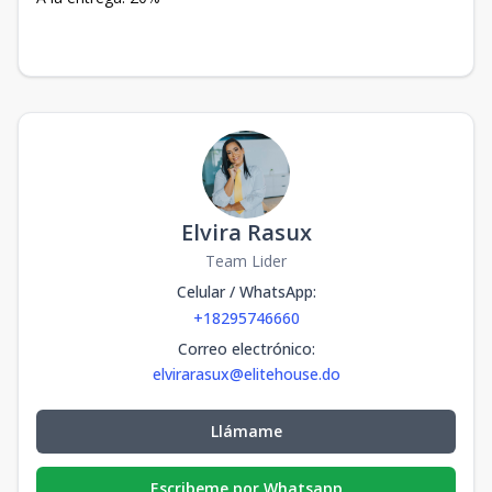
Elvira Rasux
Team Lider
Celular / WhatsApp
:
+18295746660
Correo electrónico
:
elvirarasux@elitehouse.do
Llámame
Escribeme por Whatsapp