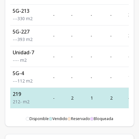
5G-213
-
-
-
-
330
-
-
-
330
m2
5G-227
-
-
-
-
393
-
-
-
393
m2
Unidad-7
-
-
-
-
-
-
-
-
-
m2
5G-4
-
-
-
-
112
-
-
-
112
m2
219
-
2
1
2
-
2
1
2
-
m2
Disponible
Vendido
Reservado
Bloqueada