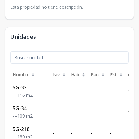
Esta propiedad no tiene descripción.
Unidades
Nombre
Niv.
Hab.
Ban.
Est.
m²
5G-32
-
-
-
-
116
-
-
-
116
m2
5G-34
-
-
-
-
109
-
-
-
109
m2
5G-218
-
-
-
-
180
-
-
-
180
m2