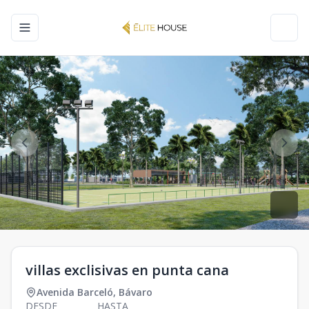
Toggle navigation menu
Toggl
villas exclisivas en punta cana
Avenida Barceló
,
Bávaro
DESDE
HASTA